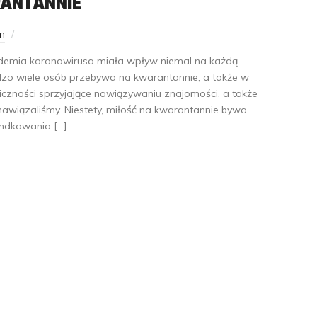
RANTANNIE
n
andemia koronawirusa miała wpływ niemal na każdą
dzo wiele osób przebywa na kwarantannie, a także w
okoliczności sprzyjające nawiązywaniu znajomości, a także
 nawiązaliśmy. Niestety, miłość na kwarantannie bywa
randkowania […]