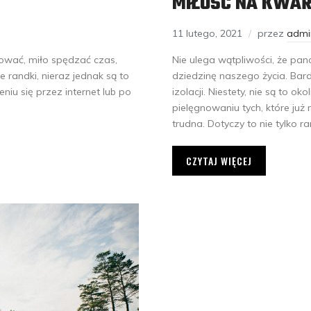
MIŁOŚĆ NA KWA
11 lutego, 2021
przez
admi
acować, miło spędzać czas,
Nie ulega wątpliwości, że p
 randki, nieraz jednak są to
dziedzinę naszego życia. Bar
niu się przez internet lub po
izolacji. Niestety, nie są to 
pielęgnowaniu tych, które już
trudna. Dotyczy to nie tylko 
CZYTAJ WIĘCEJ