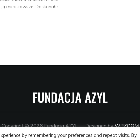
cą ją mieć zawsze. Doskonałe
FUNDACJA AZYL
Copyright © 2026 Fundacja AZYL
— Designed by
WPZOOM
experience by remembering your preferences and repeat visits. By