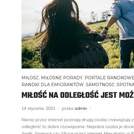
MIŁOŚĆ
,
MIŁOSNE PORADY
,
PORTALE RANDKOW
RANDKI DLA EMIGRANTÓW
,
SAMOTNOŚĆ
,
SPOTKA
MIŁOŚĆ NA ODLEGŁOŚĆ JEST MO
14 stycznia, 2021
przez
admin
Nieraz przez internet poznają drugą osobę i nawiązują z n
odległość to dobre rozwiązanie. Niejedna osoba je doc
Anglii, Ameryce czy Afryce przez internet. Mieszkając w