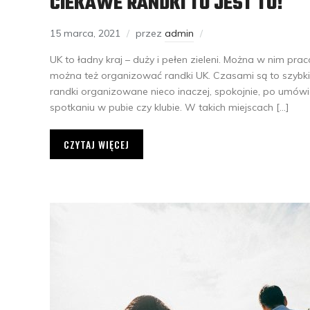
CIEKAWE RANDKI TO JEST TO!
15 marca, 2021
przez
admin
UK to ładny kraj – duży i pełen zieleni. Można w nim pr
można też organizować randki UK. Czasami są to szybkie
randki organizowane nieco inaczej, spokojnie, po umówie
spotkaniu w pubie czy klubie. W takich miejscach […]
CZYTAJ WIĘCEJ