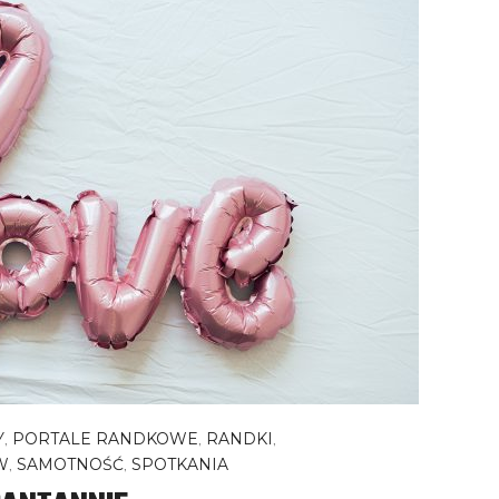
Y
,
PORTALE RANDKOWE
,
RANDKI
,
W
,
SAMOTNOŚĆ
,
SPOTKANIA