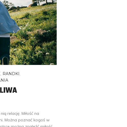
E
,
RANDKI
,
NIA
ŻLIWA
ią relację. Miłość na
eni. Można poznać kogoś w
 Polsce można znaleźć miłość